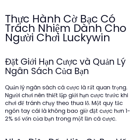
Thực Hành Cờ Bạc Có
Trách Nhiệm Dành Cho
Người Chơi Luckywin
Đặt Giới Hạn Cược và Quản Lý
Ngân Sách Của Bạn
Quản lý ngân sách cá cược là rất quan trọng.
Người chơi nên thiết lập giới hạn cược trước khi
chơi để tránh chạy theo thua lỗ. Một quy tắc
ngón tay cái là không bao giờ đặt cược hơn 1-
2% số vốn của bạn trong một lần cá cược.