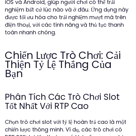
iOS và Android, giúp người chơi có thể trải
nghiệm bất cứ lúc nào và ở đâu. Ứng dụng này
được tối ưu hóa cho trải nghiệm mượt mà trên
điện thoại, với các tính năng và thủ tục thanh
toán nhanh chóng.
Chiến Lược Trò Chơi: Cải
Thiện Tỷ Lệ Thắng Của
Bạn
Phân Tích Các Trò Chơi Slot
Tốt Nhất Với RTP Cao
Chọn trò chơi slot với tỷ lệ hoàn trả cao là một
chiến lược thông minh. Ví dụ, các trò chơi có