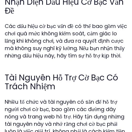
Nhận Diện Dấu Hiệu Cờ Bạc Vấn
Đề
Các dấu hiệu cờ bạc vấn đề có thể bao gồm việc
chơi quá mức không kiểm soát, cảm giác lo
lắng khi không chơi, và đưa ra quyết định cược
mà không suy nghĩ kỹ lưỡng. Nếu bạn nhận thấy
những dấu hiệu này, hãy tìm sự hỗ trợ kịp thời.
Tài Nguyên Hỗ Trợ Cờ Bạc Có
Trách Nhiệm
Nhiều tổ chức và tài nguyên có sẵn để hỗ trợ
người chơi cờ bạc, bao gồm các đường dây
nóng và trang web hỗ trợ. Hãy tận dụng những
tài nguyên này và nhớ rằng chơi cờ bạc phải
luôn là việc giải trí, không phải là cách kiếm tiền.