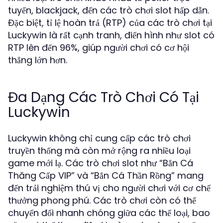
tuyến, blackjack, đến các trò chơi slot hấp dẫn.
Đặc biệt, tỉ lệ hoàn trả (RTP) của các trò chơi tại
Luckywin là rất cạnh tranh, điển hình như slot có
RTP lên đến 96%, giúp người chơi có cơ hội
thắng lớn hơn.
Đa Dạng Các Trò Chơi Có Tại
Luckywin
Luckywin không chỉ cung cấp các trò chơi
truyền thống mà còn mở rộng ra nhiều loại
game mới lạ. Các trò chơi slot như “Bắn Cá
Thăng Cấp VIP” và “Bắn Cá Thần Rồng” mang
đến trải nghiệm thú vị cho người chơi với cơ chế
thưởng phong phú. Các trò chơi còn có thể
chuyển đổi nhanh chóng giữa các thể loại, bao