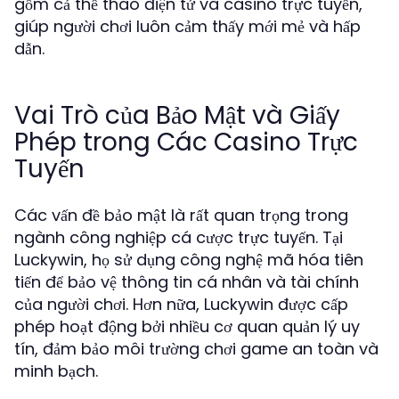
gồm cả thể thao điện tử và casino trực tuyến,
giúp người chơi luôn cảm thấy mới mẻ và hấp
dẫn.
Vai Trò của Bảo Mật và Giấy
Phép trong Các Casino Trực
Tuyến
Các vấn đề bảo mật là rất quan trọng trong
ngành công nghiệp cá cược trực tuyến. Tại
Luckywin, họ sử dụng công nghệ mã hóa tiên
tiến để bảo vệ thông tin cá nhân và tài chính
của người chơi. Hơn nữa, Luckywin được cấp
phép hoạt động bởi nhiều cơ quan quản lý uy
tín, đảm bảo môi trường chơi game an toàn và
minh bạch.