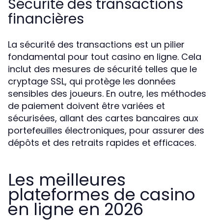
Sécurité des transactions
financières
La sécurité des transactions est un pilier
fondamental pour tout casino en ligne. Cela
inclut des mesures de sécurité telles que le
cryptage SSL, qui protège les données
sensibles des joueurs. En outre, les méthodes
de paiement doivent être variées et
sécurisées, allant des cartes bancaires aux
portefeuilles électroniques, pour assurer des
dépôts et des retraits rapides et efficaces.
Les meilleures
plateformes de casino
en ligne en 2026