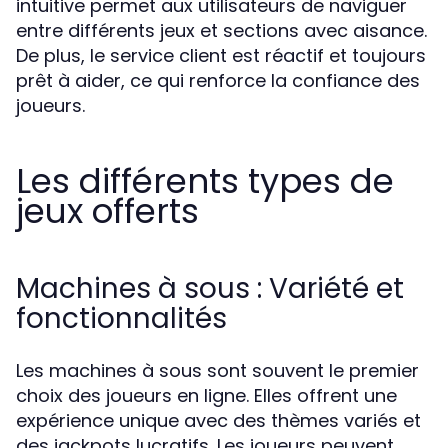
intuitive permet aux utilisateurs de naviguer
entre différents jeux et sections avec aisance.
De plus, le service client est réactif et toujours
prêt à aider, ce qui renforce la confiance des
joueurs.
Les différents types de
jeux offerts
Machines à sous : Variété et
fonctionnalités
Les machines à sous sont souvent le premier
choix des joueurs en ligne. Elles offrent une
expérience unique avec des thèmes variés et
des jackpots lucratifs. Les joueurs peuvent