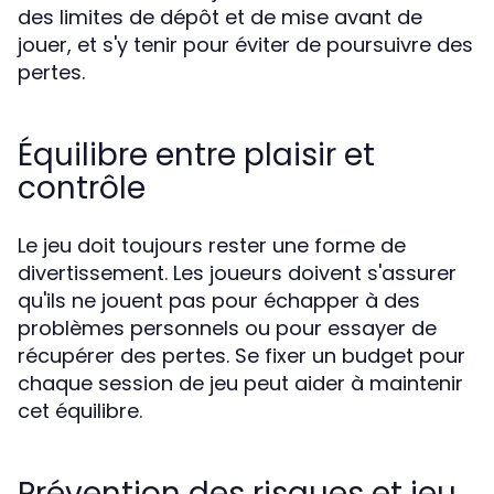
des limites de dépôt et de mise avant de
jouer, et s'y tenir pour éviter de poursuivre des
pertes.
Équilibre entre plaisir et
contrôle
Le jeu doit toujours rester une forme de
divertissement. Les joueurs doivent s'assurer
qu'ils ne jouent pas pour échapper à des
problèmes personnels ou pour essayer de
récupérer des pertes. Se fixer un budget pour
chaque session de jeu peut aider à maintenir
cet équilibre.
Prévention des risques et jeu