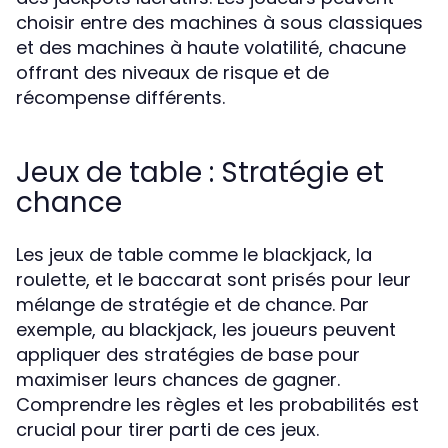
choisir entre des machines à sous classiques
et des machines à haute volatilité, chacune
offrant des niveaux de risque et de
récompense différents.
Jeux de table : Stratégie et
chance
Les jeux de table comme le blackjack, la
roulette, et le baccarat sont prisés pour leur
mélange de stratégie et de chance. Par
exemple, au blackjack, les joueurs peuvent
appliquer des stratégies de base pour
maximiser leurs chances de gagner.
Comprendre les règles et les probabilités est
crucial pour tirer parti de ces jeux.