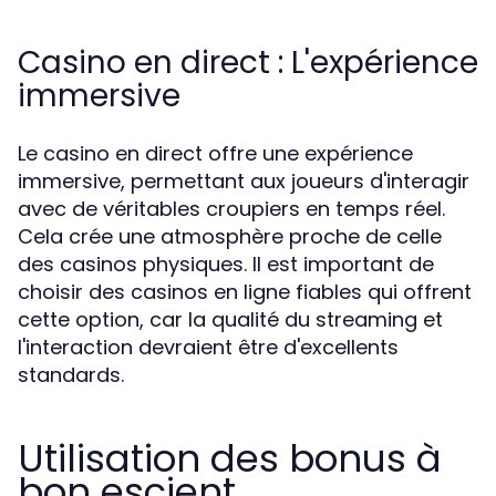
Casino en direct : L'expérience
immersive
Le casino en direct offre une expérience
immersive, permettant aux joueurs d'interagir
avec de véritables croupiers en temps réel.
Cela crée une atmosphère proche de celle
des casinos physiques. Il est important de
choisir des casinos en ligne fiables qui offrent
cette option, car la qualité du streaming et
l'interaction devraient être d'excellents
standards.
Utilisation des bonus à
bon escient