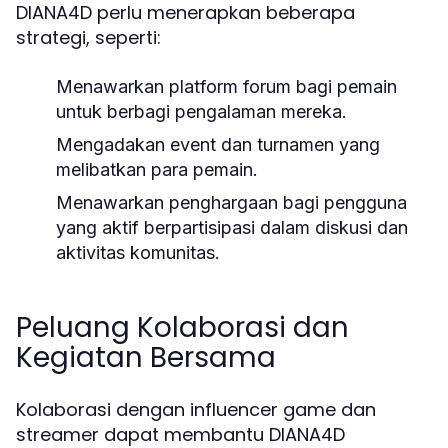
DIANA4D perlu menerapkan beberapa
strategi, seperti:
Menawarkan platform forum bagi pemain
untuk berbagi pengalaman mereka.
Mengadakan event dan turnamen yang
melibatkan para pemain.
Menawarkan penghargaan bagi pengguna
yang aktif berpartisipasi dalam diskusi dan
aktivitas komunitas.
Peluang Kolaborasi dan
Kegiatan Bersama
Kolaborasi dengan influencer game dan
streamer dapat membantu DIANA4D