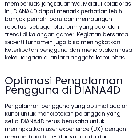
memperluas jangkauannya. Melalui kolaborasi
ini, DIANA4D dapat menarik perhatian lebih
banyak pemain baru dan membangun
reputasi sebagai platform yang cool dan
trendi di kalangan gamer. Kegiatan bersama
seperti turnamen juga bisa meningkatkan
keterlibatan pengguna dan menciptakan rasa
kekeluargaan di antara anggota komunitas.
Optimasi Pengalaman
Pengguna di DIANA4D
Pengalaman pengguna yang optimal adalah
kunci untuk menciptakan pelanggan yang
setia. DIANA4D terus berusaha untuk
meningkatkan user experience (UX) dengan
memperbaiki fitur-fitur yang ada dan