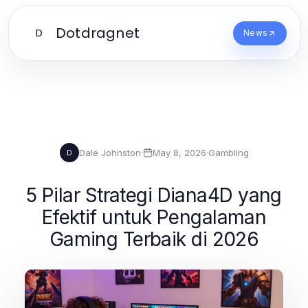
Dotdragnet
D
News
Dale Johnston
·
May 8, 2026
·
Gambling
D
5 Pilar Strategi Diana4D yang
Efektif untuk Pengalaman
Gaming Terbaik di 2026