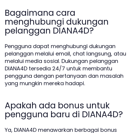
Bagaimana cara
menghubungi dukungan
pelanggan DIANA4D?
Pengguna dapat menghubungi dukungan
pelanggan melalui email, chat langsung, atau
melalui media sosial. Dukungan pelanggan
DIANA4D tersedia 24/7 untuk membantu
pengguna dengan pertanyaan dan masalah
yang mungkin mereka hadapi.
Apakah ada bonus untuk
pengguna baru di DIANA4D?
Ya, DIANA4D menawarkan berbagai bonus