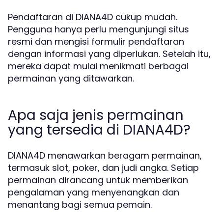
Pendaftaran di DIANA4D cukup mudah.
Pengguna hanya perlu mengunjungi situs
resmi dan mengisi formulir pendaftaran
dengan informasi yang diperlukan. Setelah itu,
mereka dapat mulai menikmati berbagai
permainan yang ditawarkan.
Apa saja jenis permainan
yang tersedia di DIANA4D?
DIANA4D menawarkan beragam permainan,
termasuk slot, poker, dan judi angka. Setiap
permainan dirancang untuk memberikan
pengalaman yang menyenangkan dan
menantang bagi semua pemain.