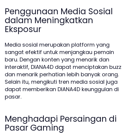
Penggunaan Media Sosial
dalam Meningkatkan
Eksposur
Media sosial merupakan platform yang
sangat efektif untuk menjangkau pemain
baru. Dengan konten yang menarik dan
interaktif, DIANA4D dapat menciptakan buzz
dan menarik perhatian lebih banyak orang.
Selain itu, mengikuti tren media sosial juga
dapat memberikan DIANA4D keunggulan di
pasar.
Menghadapi Persaingan di
Pasar Gaming