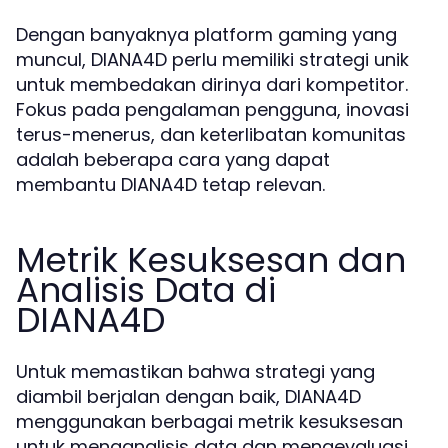
Dengan banyaknya platform gaming yang
muncul, DIANA4D perlu memiliki strategi unik
untuk membedakan dirinya dari kompetitor.
Fokus pada pengalaman pengguna, inovasi
terus-menerus, dan keterlibatan komunitas
adalah beberapa cara yang dapat
membantu DIANA4D tetap relevan.
Metrik Kesuksesan dan
Analisis Data di
DIANA4D
Untuk memastikan bahwa strategi yang
diambil berjalan dengan baik, DIANA4D
menggunakan berbagai metrik kesuksesan
untuk menganalisis data dan mengevaluasi